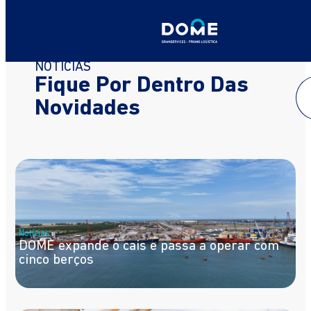
Home
>
Archives for DOME
>
Página 2
NOTÍCIAS
Fique Por Dentro Das
Novidades
Notícias
DOME expande o cais e passa a operar com
cinco berços