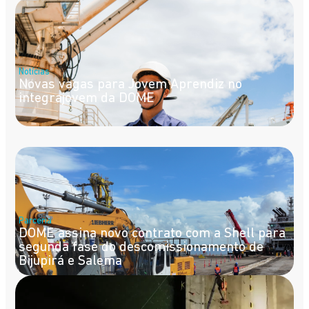
Notícias
Novas vagas para Jovem Aprendiz no
integrajovem da DOME
Parceria
DOME assina novo contrato com a Shell para
segunda fase do descomissionamento de
Bijupirá e Salema